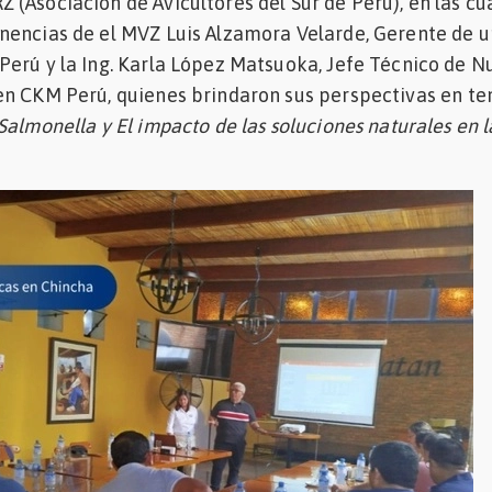
(Asociación de Avicultores del Sur de Perú), en las cu
nencias de el MVZ Luis Alzamora Velarde, Gerente de 
erú y la Ing. Karla López Matsuoka, Jefe Técnico de Nu
en CKM Perú, quienes brindaron sus perspectivas en t
 Salmonella y El impacto de las soluciones naturales en l