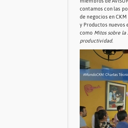
miembros de AVISURZ 
Mascotas
contamos con las po
de negocios en CKM P
Comunidades
y Productos nuevos 
en inglés
como
Mitos sobre la
productividad.
Comunidades
en portugués