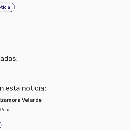
ticia
nados:
 esta noticia:
Alzamora Velarde
 Perú