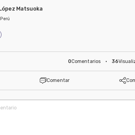
 López Matsuoka
 Perú
0
Comentarios
·
36
Visuali
Comentar
Com