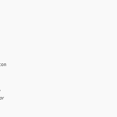
con
e
or