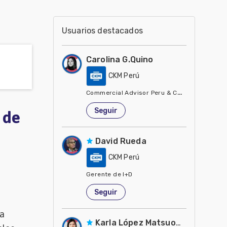
Usuarios destacados
Carolina G.Quino
CKM Perú
Commercial Advisor Peru & Colombia Engorm
Perú
Seguir
 de
David Rueda
CKM Perú
Gerente de I+D
Perú
Seguir
 a
Karla López Matsuoka