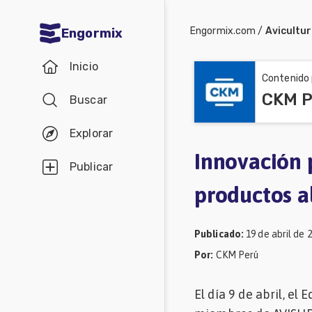
Engormix.com
/
Avicultu
Engormix
Comunidades
Inicio
en español
Contenido 
CKM P
Buscar
Agricultura
Balanceados
Explorar
-
Innovación 
Publicar
Piensos
productos a
Avicultura
Ganadería
Publicado
:
19 de abril de 
Lechería
Por
:
CKM Perú
Micotoxinas
El día 9 de abril, el 
Porcicultura