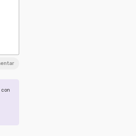
entar
r con