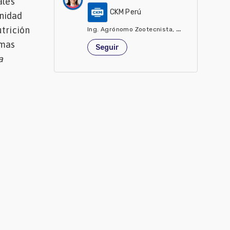
ales
CKM Perú
unidad
trición
Ing. Agrónomo Zootecnista, Jefe Técnico de 
Perú
emas
Seguir
a