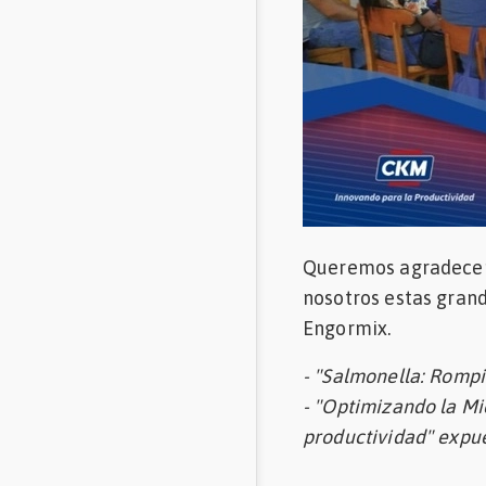
Queremos agradecer a
nosotros estas gran
Engormix.
- "Salmonella: Romp
- "Optimizando la Mi
productividad" expue