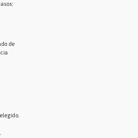
pasos:
ado de
ncia
elegido.
,