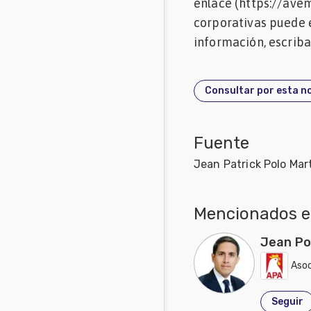
enlace (https://ave
corporativas puede e
información, escriba
Consultar por esta no
Fuente
Jean Patrick Polo Mar
Mencionados en
Jean Po
Asoc
Seguir