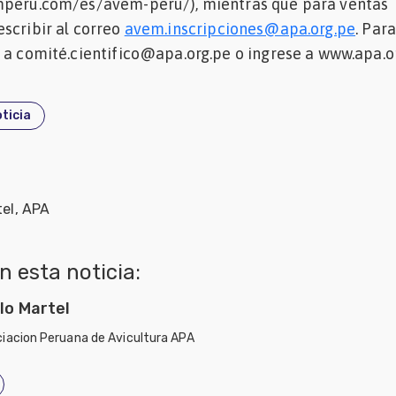
mperu.com/es/avem-peru/), mientras que para ventas
scribir al correo
avem.inscripciones@apa.org.pe
. Par
 a comité.cientifico@apa.org.pe o ingrese a www.apa.o
ticia
tel, APA
 esta noticia:
lo Martel
iacion Peruana de Avicultura APA