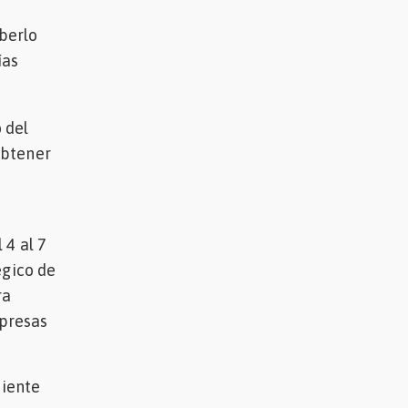
aberlo
ías
 del
obtener
 4 al 7
égico de
ra
mpresas
uiente