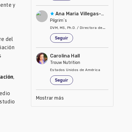
iente y
Ana Maria Villegas-Gamble
Pilgrim´s
DVM, MS, Ph.D. / Directora de Nutrición
Estados Unidos de América
Seguir
re del
ciación
s
Carolina Hall
Trouw Nutrition
Estados Unidos de América
zación
,
Seguir
medio
Mostrar más
estudio