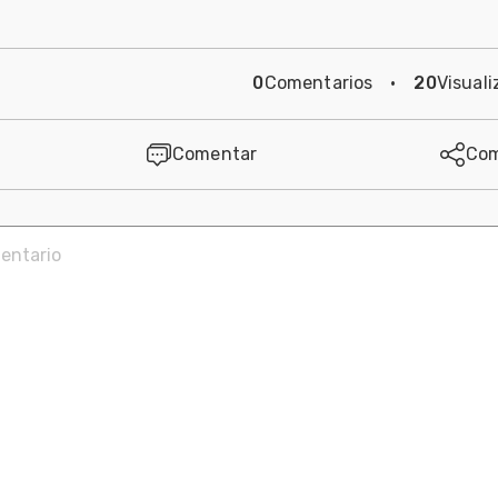
0
Comentarios
·
20
Visuali
Comentar
Com