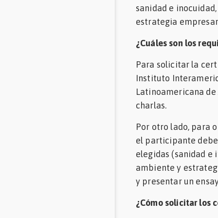
sanidad e inocuidad,
Mascotas
estrategia empresari
Comunidades
¿Cuáles son los requ
en inglés
Para solicitar la ce
Comunidades
Instituto Interameri
en portugués
Latinoamericana de A
charlas.
Por otro lado, para o
el participante debe
elegidas (sanidad e 
ambiente y estrategi
y presentar un ensayo
¿Cómo solicitar los c