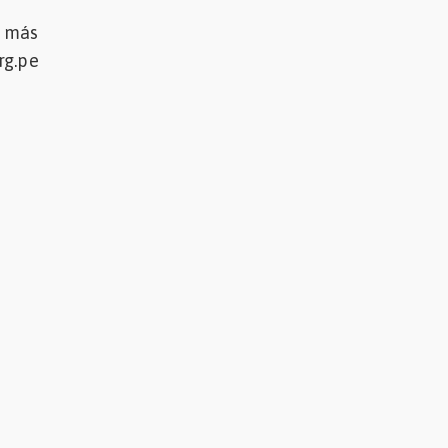
a más
rg.pe