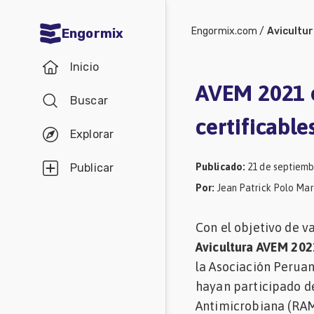
Engormix.com
/
Avicultu
Engormix
Comunidades
Inicio
en español
AVEM 2021 o
Buscar
Agricultura
certificable
Balanceados
Explorar
-
Publicado
:
21 de septiemb
Publicar
Piensos
Por
:
Jean Patrick Polo Mar
Avicultura
Con el objetivo de v
Ganadería
Avicultura AVEM 202
Lechería
la Asociación Peruan
Micotoxinas
hayan participado de
Antimicrobiana (RAM
Porcicultura