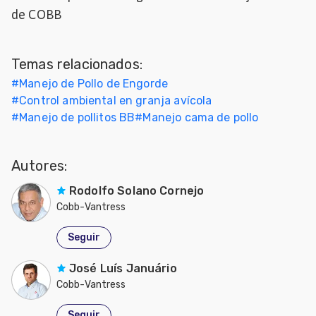
de COBB
Mascotas
dades
Temas relacionados:
s
#
Manejo de Pollo de Engorde
#
Control ambiental en granja avícola
dades
gués
#
Manejo de pollitos BB
#
Manejo cama de pollo
Autores:
Rodolfo Solano Cornejo
Cobb-Vantress
Seguir
José Luís Januário
Cobb-Vantress
Seguir