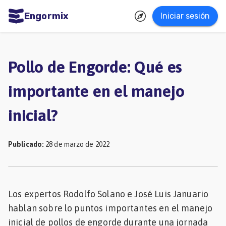
Engormix
Iniciar sesión
dades
ñol
Pollo de Engorde: Qué es
Agricultura
importante en el manejo
Balanceados
inicial?
-
Piensos
Publicado
:
28 de marzo de 2022
Avicultura
Ganadería
Lechería
Los expertos Rodolfo Solano e José Luis Januario
Micotoxinas
hablan sobre lo puntos importantes en el manejo
Porcicultura
inicial de pollos de engorde durante una jornada