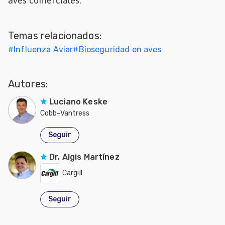
aves comerciales.
Mascotas
Temas relacionados:
dades
s
#
Influenza Aviar
#
Bioseguridad en aves
dades
gués
Autores:
Luciano Keske
Cobb-Vantress
Seguir
Dr. Algis Martínez
Cargill
Seguir