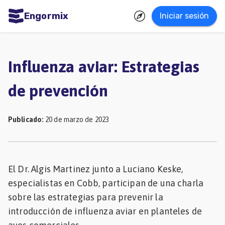
Engormix
Iniciar sesión
dades
ñol
Influenza aviar: Estrategias
Agricultura
de prevención
Balanceados
-
Publicado
:
20 de marzo de 2023
Piensos
Avicultura
Ganadería
El Dr. Algis Martinez junto a Luciano Keske,
especialistas en Cobb, participan de una charla
Lechería
sobre las estrategias para prevenir la
Micotoxinas
introducción de influenza aviar en planteles de
Porcicultura