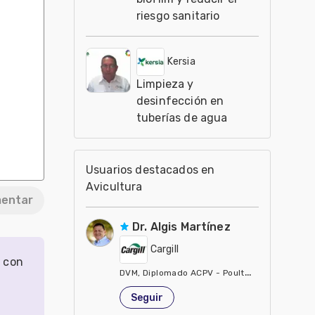
riesgo sanitario
Kersia
Limpieza y
desinfección en
tuberías de agua
Usuarios destacados en
Avicultura
entar
Dr. Algis Martínez
Cargill
r con
DVM, Diplomado ACPV - Poultry Veterinarian N
Estados Unidos de América
Seguir