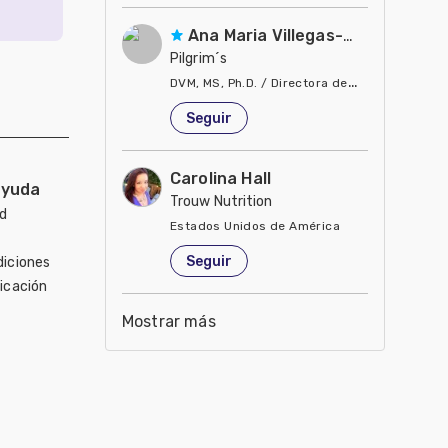
Ana Maria Villegas-Gamble
Pilgrim´s
DVM, MS, Ph.D. / Directora de Nutrición
Estados Unidos de América
Seguir
Carolina Hall
ayuda
Trouw Nutrition
ad
Estados Unidos de América
Seguir
diciones
icación
Mostrar más