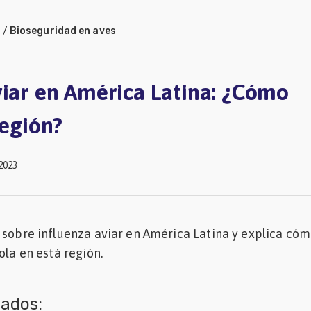
a
/
Bioseguridad en aves
viar en América Latina: ¿Cómo
región?
2023
 sobre influenza aviar en América Latina y explica có
ola en está región.
nados: