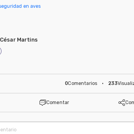
seguridad en aves
 César Martins
0
Comentarios
·
233
Visuali
Comentar
Com