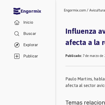
Engormix.com
/
Avicultur
Engormix
Comunidades
Inicio
en español
Influenza a
Buscar
Agricultura
afecta a la 
Balanceados
Explorar
-
Publicado
:
7 de marzo de 
Publicar
Piensos
Avicultura
Ganadería
Paulo Martins, habla
afecta al sector avíc
Lechería
Micotoxinas
Temas relacio
Porcicultura