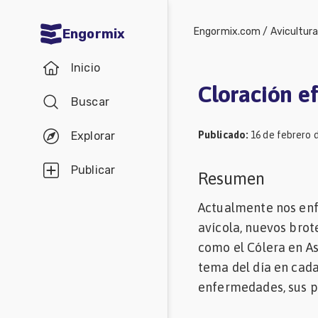
Engormix.com
/
Avicultur
Engormix
Comunidades
Inicio
en español
Cloración e
Buscar
Agricultura
Balanceados
Publicado
:
16 de febrero 
Explorar
-
Publicar
Resumen
Piensos
Actualmente nos en
Avicultura
avícola, nuevos brot
Ganadería
como el Cólera en A
Lechería
tema del día en cad
Micotoxinas
enfermedades, sus pr
Porcicultura