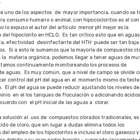
7
e uno de los aspectos  de  mayor importancia, cuando se tr
ra consumo humano o animal, con hipococloritos es el contr
 lo expuso el autor del artículo  menor pH mejor es la 
del hipoclorito en HCLO.  Es tan crítico esto que en aguas 
 la, efectividad  desinfectante del HTH  puede ser tan baja 
os.  Si a esto le sumamos que la mayoría de compuestos clo
 la  materia orgánica, podemos llegar a tener aguas de muy
estamos continuamente monitoreando los procesos de 
 de aguas.  Es muy común, que a nivel de campo se olvide c
cer control del pH del agua en el  momento mismo de testea
o.  El pH del agua se puede reducir ajustando los niveles de 
inio  en el los tanques de floculación o adiconando ácidos 
uerdo con  el pH inicial de las aguas a  clorar.

olución al  uso de  compuestos clorados tradiconales, es e
ido de cloro, que sin lugar a dudas elimina todos los 
del empleo de los hipocloritos e incluso el cloro gaseoso y
 es debido a su gran poder biocida - superado únicamente po