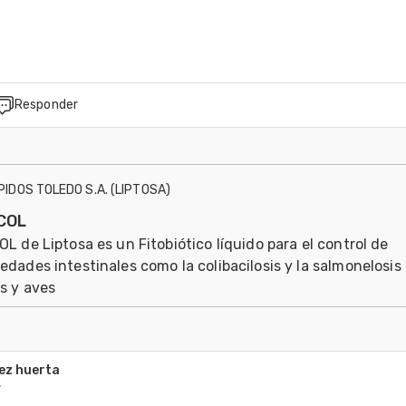
Responder
ÍPIDOS TOLEDO S.A. (LIPTOSA)
COL
L de Liptosa es un Fitobiótico líquido para el control de
dades intestinales como la colibacilosis y la salmonelosis
s y aves
ñez huerta
7