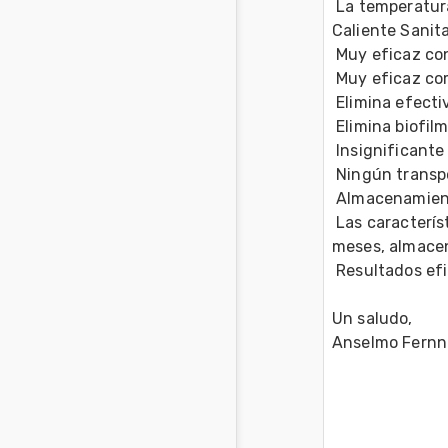
 La temperatura afecta poco a la eficacia desinfectante. Aplicación en Agua 
Caliente Sanita
 Muy eficaz con
 Muy eficaz c
 Elimina efect
 Elimina biofilm
 Insignificant
 Ningún trans
 Almacenamien
 Las características del agua electrolizada se mantienen por encima de los 5 
meses, almacen
 Resultados ef
Un saludo, 
Anselmo Fernn