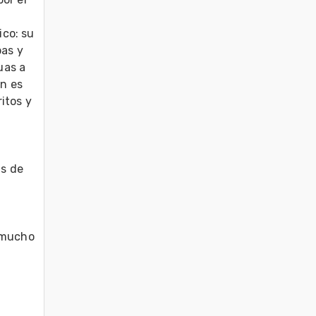
co: su 
as y 
as a 
n es 
tos y 
s de 
 mucho 