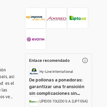
Enlace recomendado
ión
Hy-Line International
aís, así
De pollonas a ponedoras:
ad es el
garantizar una transición
 las
sin complicaciones sin
s ve...
jaulas
LÍPIDOS TOLEDO S.A. (LIPTOSA)