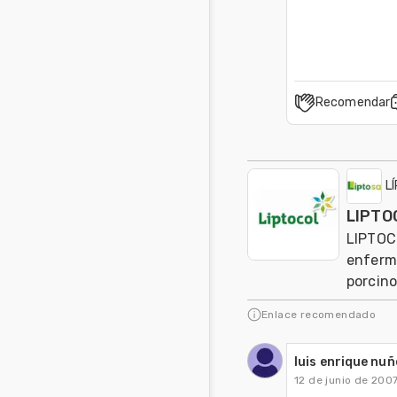
Recomendar
L
LIPTO
LIPTOCO
enferme
porcino
Enlace recomendado
luis enrique nu
12 de junio de 200