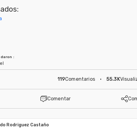
nados:
a
ndaron
:
el
119
Comentarios
·
55.3K
Visuali
Comentar
Com
do Rodriguez Castaño