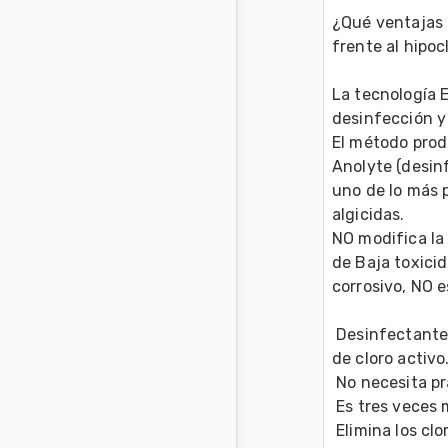
¿Qué ventajas 
frente al hipocl
La tecnología E
desinfección y 
El método produ
Anolyte (desinf
uno de lo más p
algicidas. 
NO modifica la 
de Baja toxici
corrosivo, NO 
 Desinfectante fuerte y agente oxidante, pH= 7,2 - Redox =920 mV y 5000 ppm 
de cloro activo.
 No necesita 
 Es tres veces 
 Elimina los cl