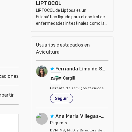
LIPTOCOL
LIPTOCOL de Liptosa es un
Fitobiótico líquido para el control de
enfermedades intestinales como la
colibacilosis y la salmonelosis en
porcinos y aves
Usuarios destacados en
Avicultura
Fernanda Lima de Souza Castro
zaciones
Cargill
Gerente de serviços técnicos
partir
Estados Unidos de América
Seguir
Ana Maria Villegas-Gamble
Pilgrim´s
DVM, MS, Ph.D. / Directora de Nutrición