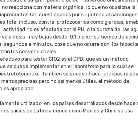
2 no reacciona con materia orgánica, lo que no ocasiona la 
ioproductos tan cuestionados por su potencial carcinogéni
es total incluso, contra  protozooarios como giardias, ameb
:  actividad no es afectada por el PH  o la dureza de  las agu
tivo a dosis  muy bajas desde  0.1 p.p.m : su tiempo de accio
  segundos a minutos, cosa que no ocurre con  los hipoclori
tantes convencionales.

efectivo para testar ClO2 es el DPD, que es un método 
ue se puede implementar en el laboratorio para lo cual se 
pectrofotometro.  También se pueden hacer pruebas rápida
menos precisas pero no así menos útiles, el método de 
o es apropiado.

liamente utilizado  en los países desarrollados desde hace
unos países de Lationamérica como México y Chile se usa 