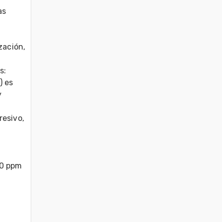
s 
ación, 
: 
 es 
 
esivo, 