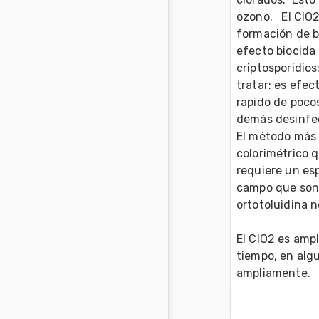
ozono.   El ClO
formación de b
efecto biocida 
criptosporidios
tratar: es efec
rapido de pocos
demás desinfec
El método más 
colorimétrico q
requiere un es
campo que son 
ortotoluidina n
El ClO2 es amp
tiempo, en alg