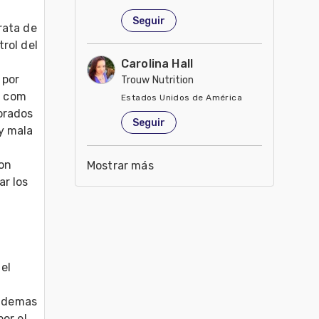
Estados Unidos de América
Seguir
ata de 
ol del 
Carolina Hall
por 
Trouw Nutrition
 com 
Estados Unidos de América
rados 
Seguir
 mala 
on 
Mostrar más
r los 
l 
 demas 
r el 