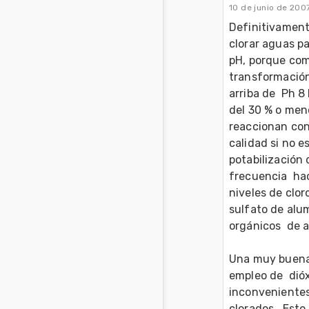
10 de junio de 200
Definitivament
clorar aguas pa
pH, porque como
transformación 
arriba de  Ph 8
del 30 % o men
reaccionan con
calidad si no 
potabilización
frecuencia  ha
niveles de clor
sulfato de alum
orgánicos  de ac
Una muy buena s
empleo de  dióx
inconvenientes 
clorados.  Esto