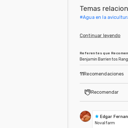
Temas relacio
Mascotas
#
Agua en la avicultur
Comunidades
en inglés
Continuar leyendo
Comunidades
en portugués
Referentes que Recome
Benjamin Barrientos Rang
11
Recomendaciones
Recomendar
Edgar Fernan
Novalfarm