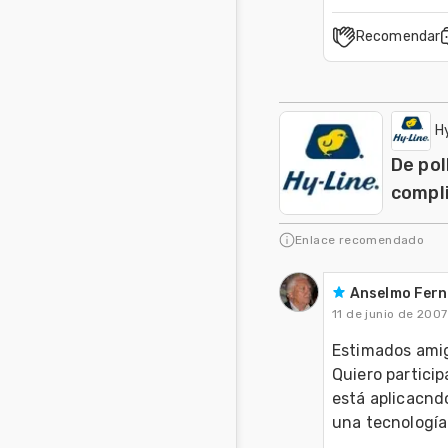
Recomendar
H
De pol
compli
Enlace recomendado
Anselmo Fer
11 de junio de 2007
Estimados amig
Quiero partici
está aplicacnd
una tecnología 