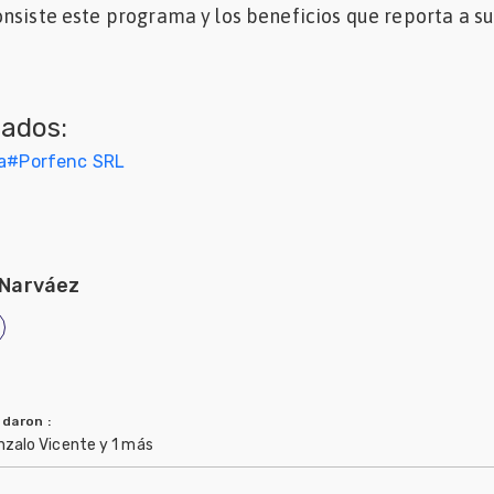
nsiste este programa y los beneficios que reporta a su
nados:
a
#
Porfenc SRL
 Narváez
ndaron
:
onzalo Vicente y 1 más