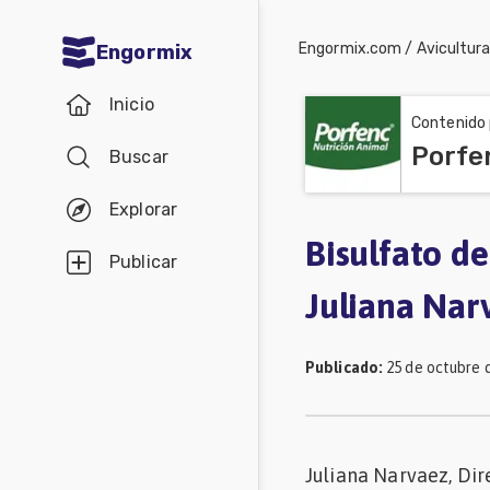
Engormix.com
/
Avicultur
Engormix
Comunidades
Inicio
en español
Contenido 
Porfe
Buscar
Agricultura
Balanceados
Explorar
-
Bisulfato de
Publicar
Piensos
Juliana Nar
Avicultura
Ganadería
Publicado
:
25 de octubre 
Lechería
Micotoxinas
Juliana Narvaez, Di
Porcicultura