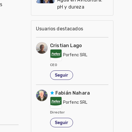
s
pH y dureza
Usuarios destacados
Cristian Lago
Porfenc SRL
CEO
Argentina
Seguir
Fabián Nahara
Porfenc SRL
Director
Argentina
Seguir