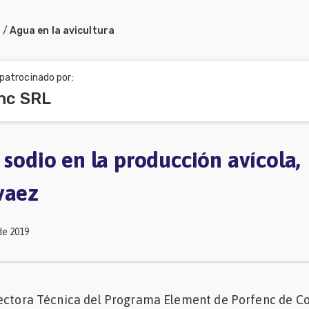
a
/
Agua en la avicultura
patrocinado por:
nc SRL
 sodio en la producción avícola,
vaez
de 2019
rectora Técnica del Programa Element de Porfenc de C