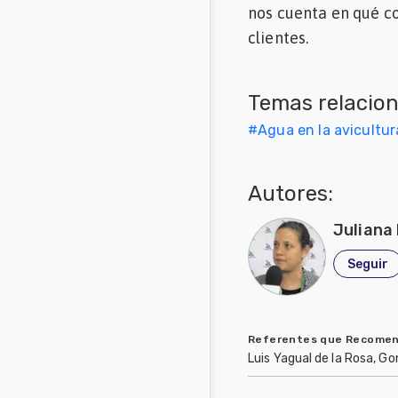
nos cuenta en qué co
Mascotas
clientes.
Comunidades
en inglés
Temas relacio
Comunidades
#
Agua en la avicultur
en portugués
Autores:
Juliana
Seguir
Referentes que Recome
Luis Yagual de la Rosa, G