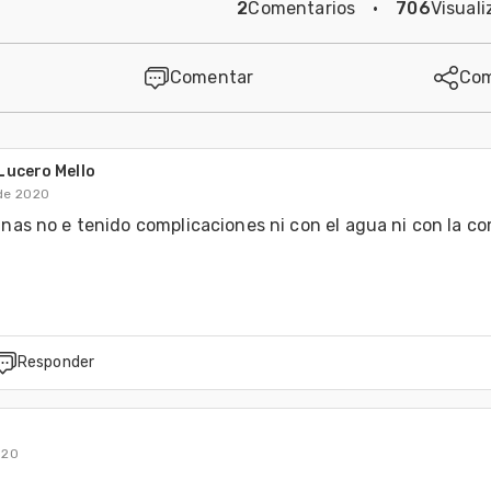
2
Comentarios
·
706
Visuali
Comentar
Com
Lucero Mello
de 2020
inas no e tenido complicaciones ni con el agua ni con la co
Responder
020