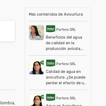
Más contenidos de Avicultura
Porfenc SRL
Beneficios del agua
de calidad en la
producción avícola,
Catherine Avellaneda
Porfenc SRL
Calidad de agua en
avicultura: ¿Se puede
perder el efecto de un
antibiótico?
Porfenc SRL
olombia,
Agua en Avicultura: