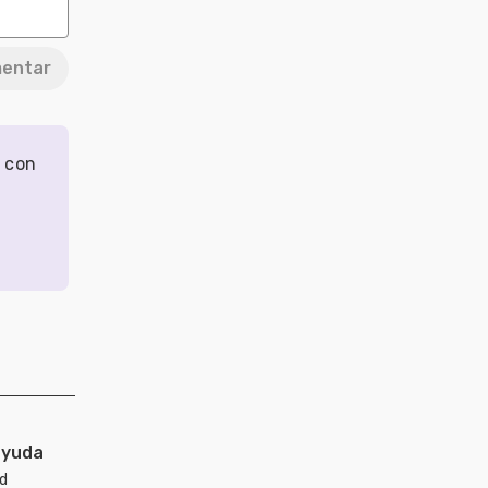
entar
r con
ayuda
ad