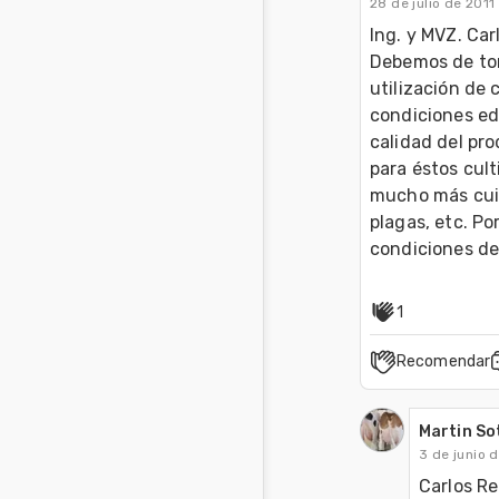
28 de julio de 2011
Ing. y MVZ. Car
Debemos de tom
utilización de 
condiciones edá
calidad del pro
para éstos cult
mucho más cuid
plagas, etc. Po
condiciones de
1
Recomendar
Martin So
3 de junio 
Carlos Re