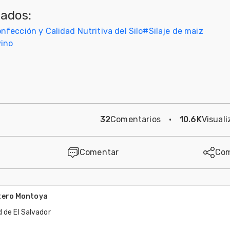
nados:
nfección y Calidad Nutritiva del Silo
#
Silaje de maiz
vino
32
Comentarios
·
10.6K
Visuali
Comentar
Com
tero Montoya
d de El Salvador