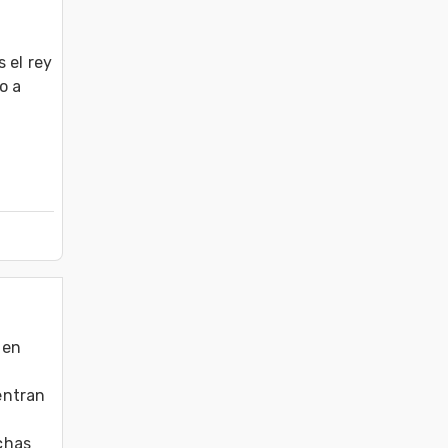
el rey 
 a 
en 
ntran 
has 