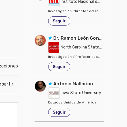
Instituto Nacional de Tecnología Ag
Investigación, director del Instituto de Suelo
Estados Unidos de América
Seguir
Dr. Ramon León González
North Carolina State University - 
Investigación / Profesor asociado, biología 
Estados Unidos de América
zaciones
Seguir
Antonio Mallarino
partir
Iowa State University
Estados Unidos de América
Seguir