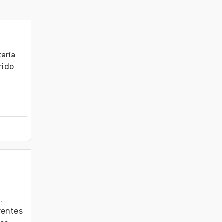
aría 
ido 


entes 