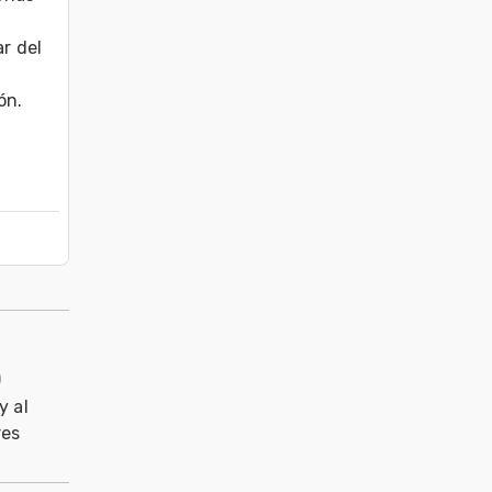
 del 
n. 
)
y al
res