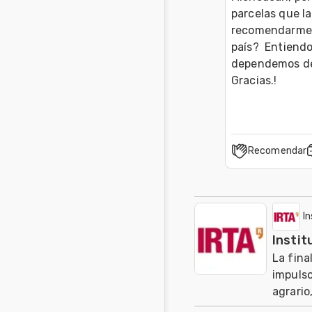
parcelas que l
recomendarme a
país?  Entiend
dependemos de 
Gracias.!
Recomendar
I
Instit
La fina
impulso
agrario,