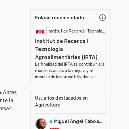
Enlace recomendado
Institut de Recerca I Tecnologia Agroalimen
Institut de Recerca I
Tecnologia
Agroalimentàries (IRTA)
La finalidad del IRTA es contribuir a la
modernización, a la mejora y al
impulso de la competitividad, al
desarrollo sostenible de los sectores
agrario, ali
. Antes,
Usuarios destacados en
nte la
Agricultura
resas
Miguel Ángel Taboada