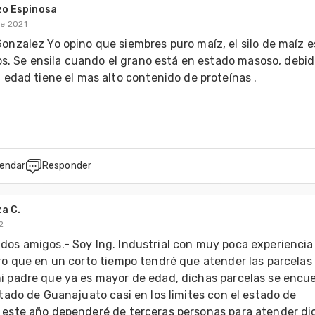
zo Espinosa
de 2021
nzalez Yo opino que siembres puro maíz, el silo de maíz es 
los. Se ensila cuando el grano está en estado masoso, debido
 edad tiene el mas alto contenido de proteínas .

endar
Responder
a C.
2
dos amigos.- Soy Ing. Industrial con muy poca experiencia 
ro que en un corto tiempo tendré que atender las parcelas 
i padre que ya es mayor de edad, dichas parcelas se encue
stado de Guanajuato casi en los limites con el estado de 
 este año dependeré de terceras personas para atender dic