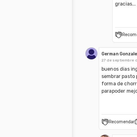
gracias...
Recom
German Gonzal
27 de septiembre 
buenos dias in
sembrar pasto p
forma de chorro
parapoder mejor
Recomendar