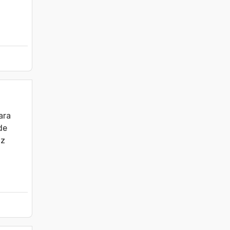
ra 
e 
z 