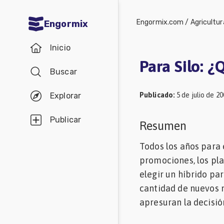
Engormix.com
/
Agricultur
Engormix
Comunidades
Inicio
en español
Para Silo: 
Buscar
Agricultura
Balanceados
Publicado
:
5 de julio de 2
Explorar
-
Publicar
Resumen
Piensos
Todos los años para 
Avicultura
promociones, los pla
Ganadería
elegir un híbrido pa
Lechería
cantidad de nuevos m
Micotoxinas
apresuran la decisión
Porcicultura