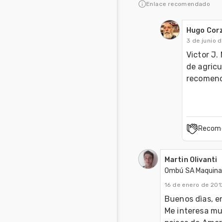
Enlace recomendado
Hugo Cor
3 de junio 
Victor J.
de agricu
recomend
Recom
Martin Olivanti
Ombú SA Maquinas
16 de enero de 201
Buenos dìas, en
Me interesa muc