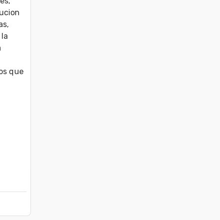
s, 
ucion 
s, 
la 
 
s que 