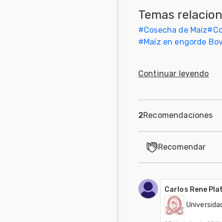
Temas relacio
Mascotas
#
Cosecha de Maiz
#
Co
Comunidades
#
Maíz en engorde Bo
en inglés
Comunidades
Continuar leyendo
en portugués
2
Recomendaciones
Recomendar
Carlos Rene Pla
Universida