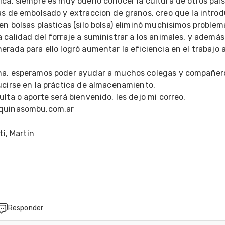
ca, siempre es muy bueno conocer la cultura de otros paíse
as de embolsado y extraccion de granos, creo que la introd
n bolsas plasticas (silo bolsa) eliminó muchisimos problema
calidad del forraje a suministrar a los animales, y además 
rada para ello logró aumentar la eficiencia en el trabajo a
a, esperamos poder ayudar a muchos colegas y compañero
cirse en la práctica de almacenamiento.

ta o aporte será bienvenido, les dejo mi correo.   
quinasombu.com.ar

i, Martin

Responder