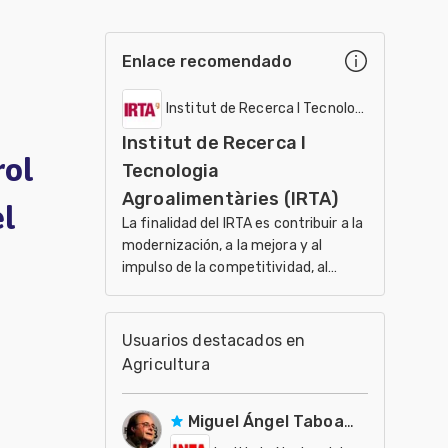
Enlace recomendado
Institut de Recerca I Tecnologia Agroalimen
Institut de Recerca I
rol
Tecnologia
Agroalimentàries (IRTA)
l
La finalidad del IRTA es contribuir a la
modernización, a la mejora y al
impulso de la competitividad, al
desarrollo sostenible de los sectores
agrario, ali
Usuarios destacados en
Agricultura
Miguel Ángel Taboada