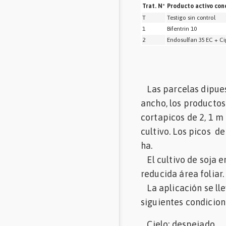
Trat. Nº
Producto activo conc
T
Testigo sin control
1
Bifentrin 10
2
Endosulfan 35 EC + Ci
Las parcelas dipues
ancho, los productos
cortapicos de 2, 1 m
cultivo. Los picos d
ha.
El cultivo de soja e
reducida área foliar.
La aplicación se lle
siguientes condicion
Cielo: despejado