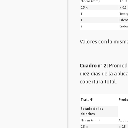
Ninfas (mm)
Adult
0,5 <
< 0,5
T
Testi
1
Bifent
2
Endos
Valores con la misma
Cuadro nº 2:
Promedio
diez días de la apli
cobertura total.
Trat. Nº
Produ
Estado de las
chinches
Ninfas (mm)
Adult
0,5 <
< 0,5