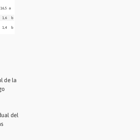
6,5 a
,6 b
,4 b
l de la
go
dual del
as