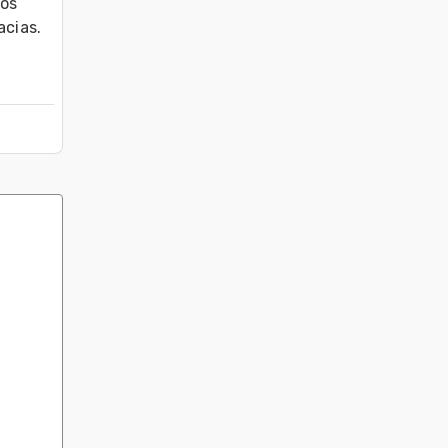
os 
acias.