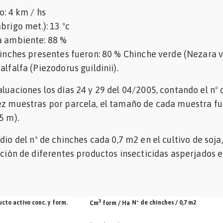
: 4 km / hs
rigo met.): 13 ºc
ambiente: 88 %
nches presentes fueron: 80 % Chinche verde (Nezara vi
alfalfa (Piezodorus guildinii).
aluaciones los días 24 y 29 del 04/2005, contando el nº 
ez muestras por parcela, el tamaño de cada muestra fu
5 m).
o del nº de chinches cada 0,7 m2 en el cultivo de soja,
cación de diferentes productos insecticidas asperjados 
3
cto activo conc. y form.
Nº de chinches / 0,7 m2
Cm
form / Ha