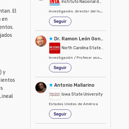
Instituto Nacional de Tecnología Ag
tan. El
Investigación, director del Instituto de Suelo
n en
Estados Unidos de América
Seguir
entos.
rjados
Dr. Ramon León González
North Carolina State University - 
Investigación / Profesor asociado, biología 
Estados Unidos de América
Seguir
) y
mientos
Antonio Mallarino
es
Iowa State University
Lineal
Estados Unidos de América
Seguir