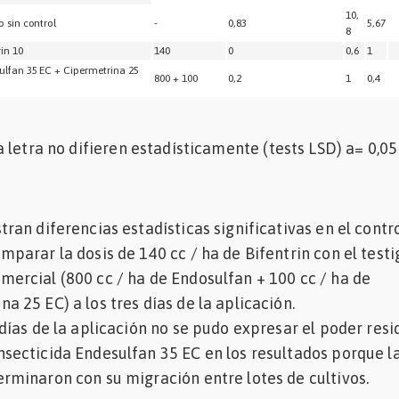
10,
o sin control
-
0,83
5,67
1
8
rin 10
140
0
0,6
1
1
ulfan 35 EC + Cipermetrina 25
800 + 100
0,2
1
0,4
1
 letra no difieren estadísticamente (tests LSD) a= 0,05
tran diferencias estadísticas significativas en el contro
mparar la dosis de 140 cc / ha de Bifentrin con el testi
mercial (800 cc / ha de Endosulfan + 100 cc / ha de
a 25 EC) a los tres días de la aplicación.
 días de la aplicación no se pudo expresar el poder resi
nsecticida Endesulfan 35 EC en los resultados porque l
erminaron con su migración entre lotes de cultivos.