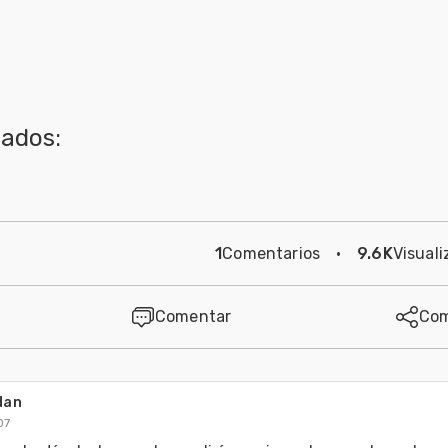
nados:
1
Comentarios
·
9.6K
Visuali
Comentar
Com
dan
07