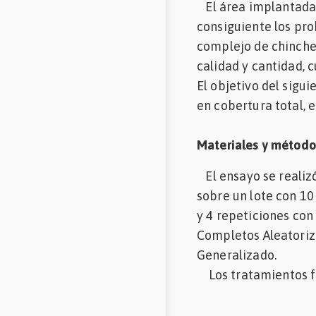
El área implantada d
Mascotas
consiguiente los pro
complejo de chinche
Comunidades
calidad y cantidad, 
en inglés
El objetivo del sigui
Comunidades
en cobertura total, e
en portugués
Materiales y método
El ensayo se realiz
sobre un lote con 10
y 4 repeticiones con
Completos Aleatoriza
Generalizado.
Los tratamientos f