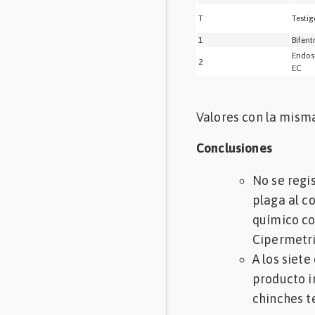
T
Testig
1
Bifent
Endos
2
EC
Valores con la misma
Conclusiones
No se regis
plaga al co
químico co
Cipermetrin
A los siete
producto i
chinches t