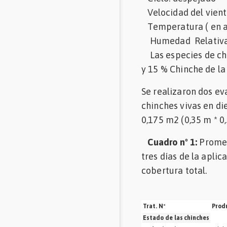
Velocidad del viento
Temperatura ( en ab
Humedad Relativa 
Las especies de chi
y 15 % Chinche de la 
Se realizaron dos ev
chinches vivas en di
0,175 m2 (0,35 m * 0,
Cuadro nº 1:
Promedi
tres días de la apli
cobertura total.
Trat. Nº
Produ
Estado de las chinches