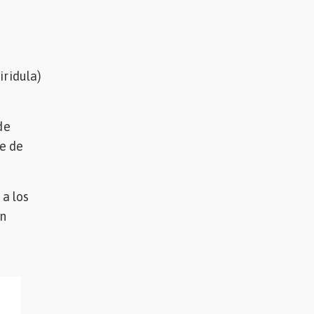
ridula)
de
e de
 a los
en