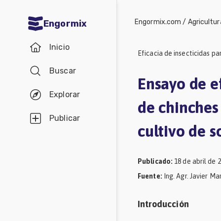
Engormix.com
/
Agricultur
Engormix
Comunidades
Inicio
en español
Eficacia de insecticidas pa
Buscar
Agricultura
Ensayo de ef
Balanceados
Explorar
de chinches
-
Publicar
cultivo de s
Piensos
Avicultura
Publicado
:
18 de abril de 
Ganadería
Fuente
:
Ing. Agr. Javier M
Lechería
Micotoxinas
Introducción
Porcicultura