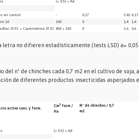
os
(< 0,5) + Ad.
go sin control
-
0,17
5,83
6,17
rin 10
140
0
1,4
1,4
ulfan 35 EC + Cipermetrina 25 EC
800 + 100
0
1,6
0,6
 letra no difieren estadísticamente (tests LSD) a= 0,05
 del nº de chinches cada 0,7 m2 en el cultivo de soja, a
cación de diferentes productos insecticidas asperjados 
3
Nº de chinches / 0,7
Cm
form /
cto activo conc. y form.
m2
Ha
os
(< 0,5) + Ad.