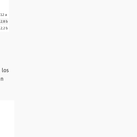
12 a
2,8 b
2,2 b
 los
en