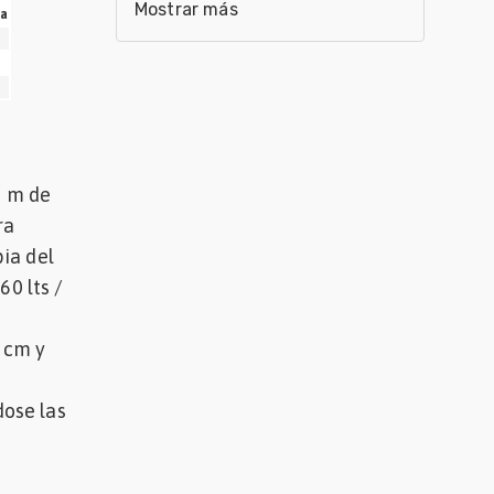
Mostrar más
a
0 m de
ra
ia del
60 lts /
 cm y
dose las