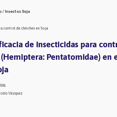
a
/
Insectos Soja
ra control de chinches en Soja
icacia de insecticidas para cont
 (Hemiptera: Pentatomidae) en e
oja
2006
arcelo Vázquez