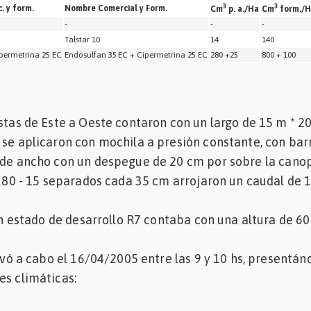
3
3
. y form.
Nombre Comercial y Form.
Cm
p. a./Ha
Cm
form./H
-
-
-
Talstar 10
14
140
permetrina 25 EC
Endosulfan 35 EC + Cipermetrina 25 EC
280 +25
800 + 100
tas de Este a Oeste contaron con un largo de 15 m * 2
 se aplicaron con mochila a presión constante, con bar
 de ancho con un despegue de 20 cm por sobre la canop
e 80 - 15 separados cada 35 cm arrojaron un caudal de 1
n estado de desarrollo R7 contaba con una altura de 60
vó a cabo el 16/04/2005 entre las 9 y 10 hs, presentán
es climáticas: