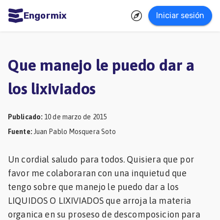
Engormix
Iniciar sesión
dades
ñol
Que manejo le puedo dar a
Agricultura
los lixiviados
Balanceados
-
Publicado
:
10 de marzo de 2015
Piensos
Fuente
:
Juan Pablo Mosquera Soto
Avicultura
Un cordial saludo para todos. Quisiera que por
Ganadería
favor me colaboraran con una inquietud que
Lechería
tengo sobre que manejo le puedo dar a los
Micotoxinas
LIQUIDOS O LIXIVIADOS que arroja la materia
organica en su proseso de descomposicion para
Porcicultura