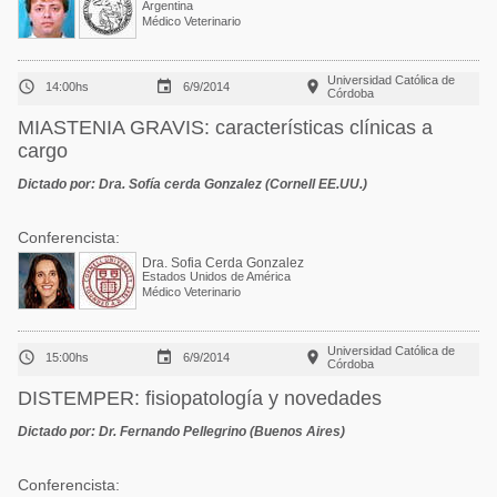
Argentina
Médico Veterinario
Universidad Católica de



14:00hs
6/9/2014
Córdoba
MIASTENIA GRAVIS: características clínicas a
cargo
Dictado por: Dra. Sofía cerda Gonzalez (Cornell EE.UU.)
Conferencista:
Dra. Sofia Cerda Gonzalez
Estados Unidos de América
Médico Veterinario
Universidad Católica de



15:00hs
6/9/2014
Córdoba
DISTEMPER: fisiopatología y novedades
Dictado por: Dr. Fernando Pellegrino (Buenos Aires)
Conferencista: