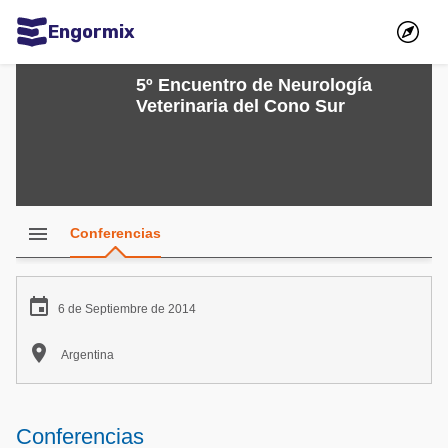
Engormix
Comunidades en español
5º Encuentro de Neurología
Veterinaria del Cono Sur
Agricultura
Balanceados - Piensos
Avicultura
Ganadería
menu
Conferencias
Lechería
Micotoxinas

6 de Septiembre de 2014
Porcicultura

Argentina
Mascotas
Comunidades en inglés
Conferencias