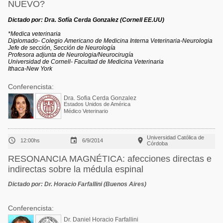
NUEVO?
Dictado por: Dra. Sofía Cerda Gonzalez (Cornell EE.UU)
*Medica veterinaria
Diplomado- Colegio Americano de Medicina Interna Veterinaria-Neurologia
Jefe de sección, Sección de Neurología
Profesora adjunta de Neurologia/Neurocirugía
Universidad de Cornell- Facultad de Medicina Veterinaria
Ithaca-New York
Conferencista:
Dra. Sofia Cerda Gonzalez
Estados Unidos de América
Médico Veterinario
Universidad Católica de



12:00hs
6/9/2014
Córdoba
RESONANCIA MAGNÉTICA: afecciones directas e
indirectas sobre la médula espinal
Dictado por: Dr. Horacio Farfallini (Buenos Aires)
Conferencista:
Dr. Daniel Horacio Farfallini