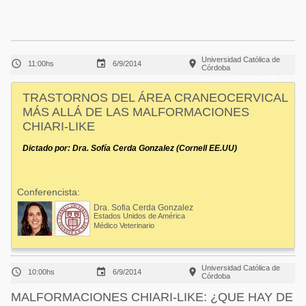
Acuacultura
Comunidades en portugués
Micotoxinas
Micotoxinas
Avicultura
Universidad Católica de



11:00hs
6/9/2014
Avicultura
Córdoba
Porcicultura
Destacada
Porcicultura
TRASTORNOS DEL ÁREA CRANEOCERVICAL
Lechería
MÁS ALLÁ DE LAS MALFORMACIONES
Ganadería
CHIARI-LIKE
Balanceados - Piensos
Lechería
Dictado por: Dra. Sofía Cerda Gonzalez (Cornell EE.UU)
Conferencista:
Dra. Sofia Cerda Gonzalez
Estados Unidos de América
Médico Veterinario
Universidad Católica de



10:00hs
6/9/2014
Córdoba
MALFORMACIONES CHIARI-LIKE: ¿QUE HAY DE