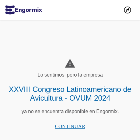
Engormix
Comunidades en español
Agricultura
Balanceados - Piensos
Avicultura

Ganadería
Lo sentimos, pero la empresa
Lechería
XXVIII Congreso Latinoamericano de
Micotoxinas
Avicultura - OVUM 2024
Porcicultura
ya no se encuentra disponible en Engormix.
Mascotas
CONTINUAR
Comunidades en inglés